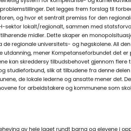
elhetlig system for kompetanse- og karriereutvikli
problemstillinger. Det legges frem forslag til forb
oren, og hvor et sentralt premiss for den regiona
r UH-sektor lokalt/regionalt, sammen med statsfor
tilhørende midler. Dette skaper en monopolsituas
de regionale universitets- og høgskolene. All den 
e utdanning, mener Kompetanseforbundet det er på 
ne kan skreddersy tilbudsbehovet gjennom flere ti
g studieforbund, slik at tilbudene fra denne dele
ene, de lokale lederne og ansatte mener det. De
Behovene for arbeidstakere og kommunene som skol
ving av hele laget rundt barna og elevene i oppve