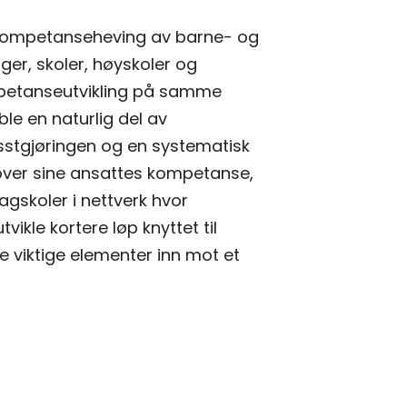
ot kompetanseheving av barne- og
er, skoler, høyskoler og
kompetanseutvikling på samme
le en naturlig del av
isstgjøringen og en systematisk
 over sine ansattes kompetanse,
agskoler i nettverk hvor
ikle kortere løp knyttet til
e viktige elementer inn mot et