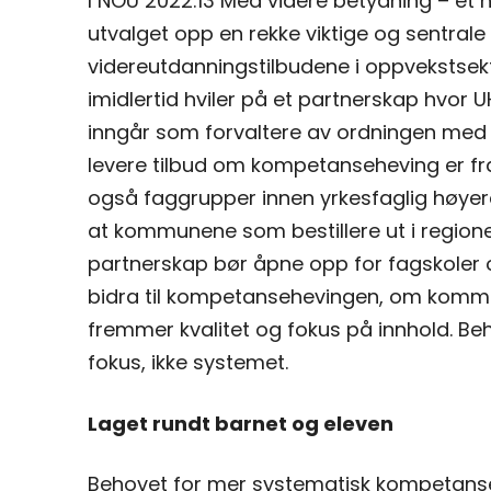
I NOU 2022:13 Med videre betydning – et h
utvalget opp en rekke viktige og sentrale 
videreutdanningstilbudene i oppvekstsekt
imidlertid hviler på et partnerskap hvo
inngår som forvaltere av ordningen med 
levere tilbud om kompetanseheving er fra 
også faggrupper innen yrkesfaglig høyer
at kommunene som bestillere ut i regione
partnerskap bør åpne opp for fagskoler o
bidra til kompetansehevingen, om kommun
fremmer kvalitet og fokus på innhold. 
fokus, ikke systemet.
Laget rundt barnet og eleven
Behovet for mer systematisk kompetansehe