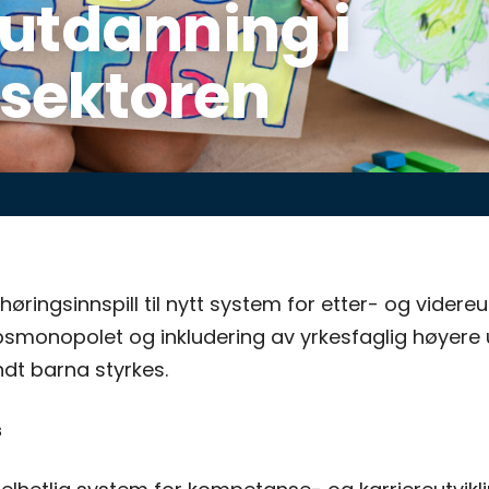
utdanning i
sektoren
ringsinnspill til nytt system for etter- og videre
smonopolet og inkludering av yrkesfaglig høyere
ndt barna styrkes.
s