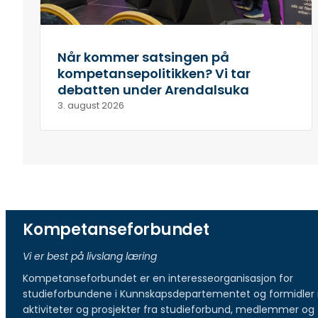
Når kommer satsingen på
kompetansepolitikken? Vi tar
debatten under Arendalsuka
3. august 2026
Kompetanseforbundet
Vi er best på livslang læring
Kompetanseforbundet er en interesseorganisasjon for
studieforbundene i Kunnskapsdepartementet og formidler 
aktiviteter og prosjekter fra studieforbund, medlemmer og