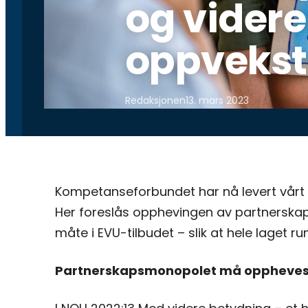
og videre
oppvekst
Redaksjonen
13. mars 2023
Kompetanseforbundet har nå levert vårt hø
Her foreslås opphevingen av partnerskap
måte i EVU-tilbudet – slik at hele laget ru
Partnerskapsmonopolet må oppheve