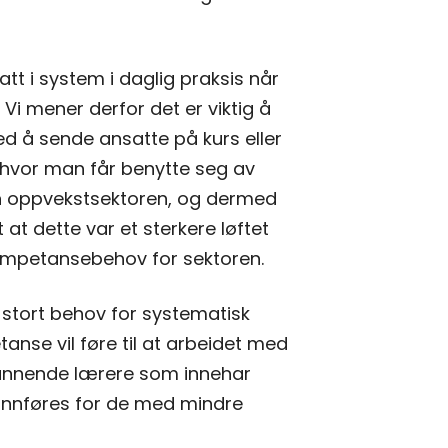
tt i system i daglig praksis når
i mener derfor det er viktig å
d å sende ansatte på kurs eller
er hvor man får benytte seg av
nen oppvekstsektoren, og dermed
 at dette var et sterkere løftet
kompetansebehov for sektoren.
 stort behov for systematisk
nse vil føre til at arbeidet med
tdannende lærere som innehar
innføres for de med mindre