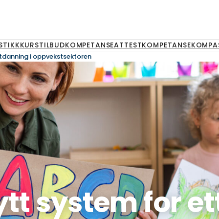
STIKK
KURSTILBUD
KOMPETANSEATTEST
KOMPETANSEKOMPA
utdanning i oppvekstsektoren
tt system for et