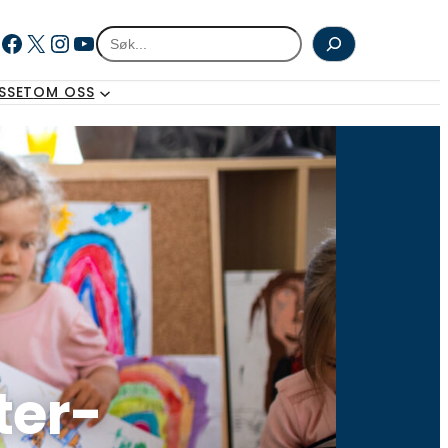
Facebook
X
Instagram
YouTube
Søk
SSET
OM OSS
ter-