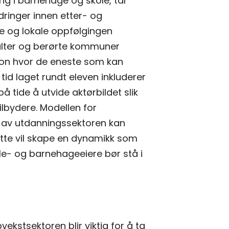
ng i barnehage og skole, tar
edringer innen etter- og
le og lokale oppfølgingen
valter og berørte kommuner
jon hvor de eneste som kan
tid laget rundt eleven inkluderer
tide å utvide aktørbildet slik
lbydere. Modellen for
n av utdanningssektoren kan
tte vil skape en dynamikk som
e- og barnehageeiere bør stå i
kstsektoren blir viktig for å ta