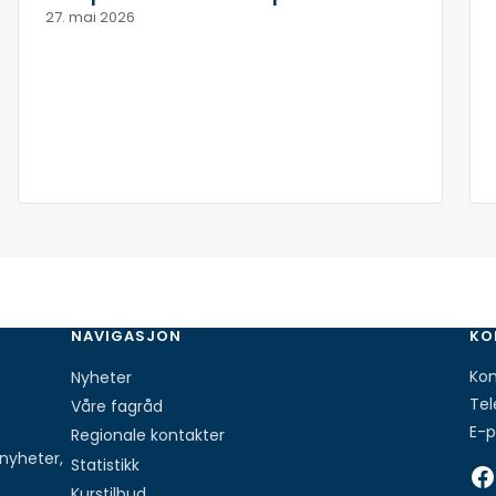
27. mai 2026
NAVIGASJON
KO
Ko
Nyheter
Tel
Våre fagråd
E-p
Regionale kontakter
nyheter,
Statistikk
Facebook
Kurstilbud