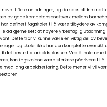
ir nevnt i flere anledninger, og da spesielt inn m
heten av gode kompetansenettverk mellom barnehag
et har definert fagskoler til å være tilbydere av 
lle da gjerne sett at høyere yrkesfaglig utdanning b
ant. Dette tror vi kunne være en viktig del av bev
nehager og skoler ikke har den komplette oversikt
til det beste for arbeidsplassen. Ved å innlemme f
s, kan fagskolene være sterkere pådrivere til å utv
e med lang arbeidserfaring. Dette mener vi vil vær
sektoren.