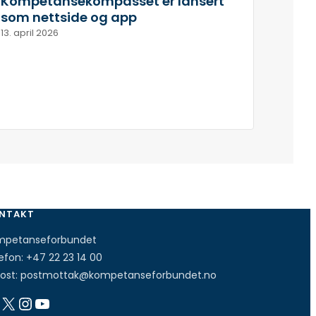
Kompetansekompasset er lansert
som nettside og app
13. april 2026
NTAKT
mpetanseforbundet
efon:
+47 22 23 14 00
ost:
postmottak@kompetanseforbundet.no
X
Instagram
YouTube