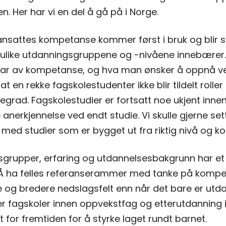
n. Her har vi en del å gå på i Norge.
 ansattes kompetanse kommer først i bruk og blir sa
 ulike utdanningsgruppene og -nivåene innebærer. V
 har av kompetanse, og hva man ønsker å oppnå ve
 at en rekke fagskolestudenter ikke blir tildelt roll
olegrad. Fagskolestudier er fortsatt noe ukjent in
 anerkjennelse ved endt studie. Vi skulle gjerne sett
 med studier som er bygget ut fra riktig nivå og 
sgrupper, erfaring og utdannelsesbakgrunn har et
Å ha felles referanserammer med tanke på kompeta
edre og bredere nedslagsfelt enn når det bare er u
r fagskoler innen oppvekstfag og etterutdanning 
 for fremtiden for å styrke laget rundt barnet.