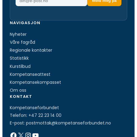
Meld meg på
-
p
o
NAVIGASJON
s
Nyheter
t
a
Våre fagråd
d
Regionale kontakter
r
Statistikk
e
Kurstilbud
s
Kompetanseattest
s
Kompetansekompasset
e
Om oss
KONTAKT
Kompetanseforbundet
Telefon:
+47 22 23 14 00
E-post:
postmottak@kompetanseforbundet.no
Facebook
X
Instagram
YouTube