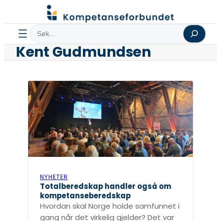
Hopp
til
Søk
innhold
Kent Gudmundsen
NYHETER
Totalberedskap handler også om
kompetanseberedskap
Hvordan skal Norge holde samfunnet i
gang når det virkelig gjelder? Det var