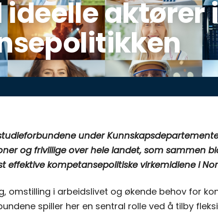
l ideelle aktører 
sepolitikken
v studieforbundene under Kunnskapsdepartementet i
ner og frivillige over hele landet, som sammen bidr
t effektive kompetansepolitiske virkemidlene i Nor
ng, omstilling i arbeidslivet og økende behov for ko
undene spiller her en sentral rolle ved å tilby fleks