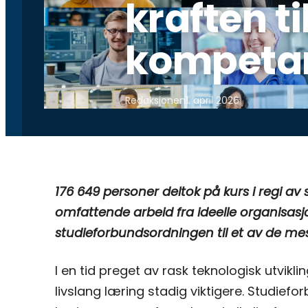
kraften ti
kompetan
Redaksjonen
1. april 2026
176 649 personer deltok på kurs i regi a
omfattende arbeid fra ideelle organisasjo
studieforbundsordningen til et av de mes
I en tid preget av rask teknologisk utvikli
livslang læring stadig viktigere. Studieforb