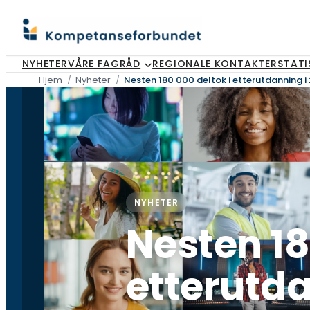
Hopp
til
innhold
NYHETER
VÅRE FAGRÅD
REGIONALE KONTAKTER
STATI
Hjem
Nyheter
Nesten 180 000 deltok i etterutdanning i 
NYHETER
Nesten 18
etterutda