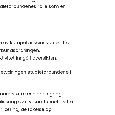
tudieforbundenes rolle som en
lde av kompetanseinnsatsen fra
forbundsordningen,
vitet inngå i oversikten.
 i betydningen studieforbundene i
renaer større enn noen gang.
sering av sivilsamfunnet. Dette
or læring, deltakelse og