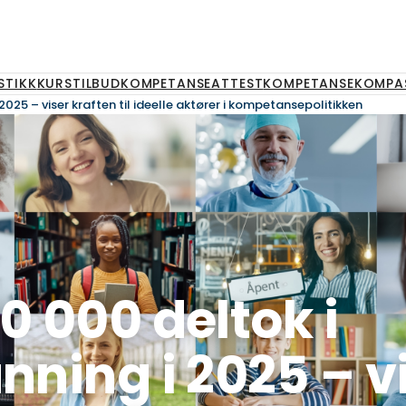
STIKK
KURSTILBUD
KOMPETANSEATTEST
KOMPETANSEKOMPA
2025 – viser kraften til ideelle aktører i kompetansepolitikken
0 000 deltok i
nning i 2025 – v