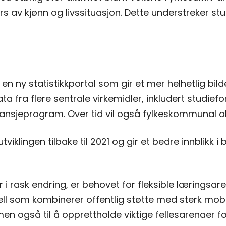
rs av kjønn og livssituasjon. Dette understreker s
n ny statistikkportal som gir et mer helhetlig bi
ta fra flere sentrale virkemidler, inkludert studie
jeprogram. Over tid vil også fylkeskommunal akti
tviklingen tilbake til 2021 og gir et bedre innblikk
r i rask endring, er behovet for fleksible læringsa
 som kombinerer offentlig støtte med sterk mobili
men også til å opprettholde viktige fellesarenaer f