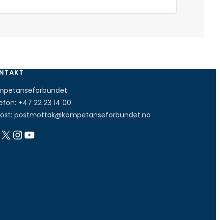
NTAKT
mpetanseforbundet
efon:
+47 22 23 14 00
ost:
postmottak@kompetanseforbundet.no
X
Instagram
YouTube