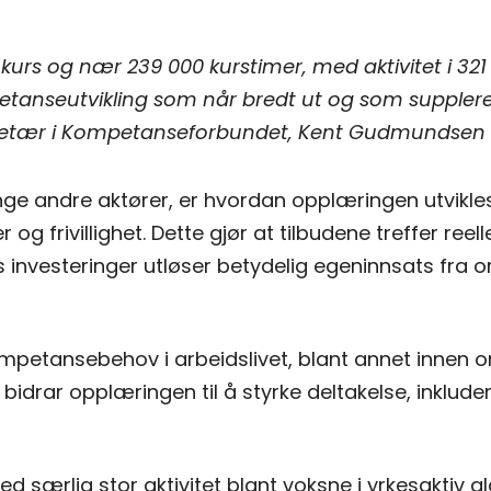
 kurs og nær 239 000 kurstimer, med aktivitet i 32
etanseutvikling som når bredt ut og som supplere
kretær i Kompetanseforbundet, Kent Gudmundsen
ge andre aktører, er hvordan opplæringen utvikle
og frivillighet. Dette gjør at tilbudene treffer r
nvesteringer utløser betydelig egeninnsats fra org
kompetansebehov i arbeidslivet, blant annet innen 
g bidrar opplæringen til å styrke deltakelse, inklu
d særlig stor aktivitet blant voksne i yrkesaktiv ald