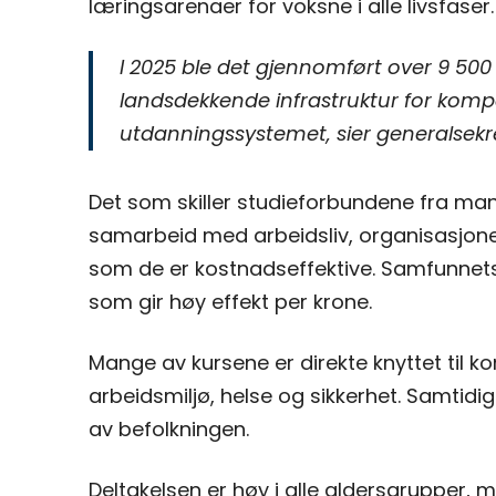
læringsarenaer for voksne i alle livsfaser.
I 2025 ble det gjennomført over 9 500
landsdekkende infrastruktur for komp
utdanningssystemet, sier generalse
Det som skiller studieforbundene fra man
samarbeid med arbeidsliv, organisasjoner 
som de er kostnadseffektive. Samfunnets i
som gir høy effekt per krone.
Mange av kursene er direkte knyttet til 
arbeidsmiljø, helse og sikkerhet. Samtidi
av befolkningen.
Deltakelsen er høy i alle aldersgrupper, me