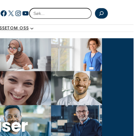
Facebook
X
Instagram
YouTube
Søk
SSET
OM OSS
iser