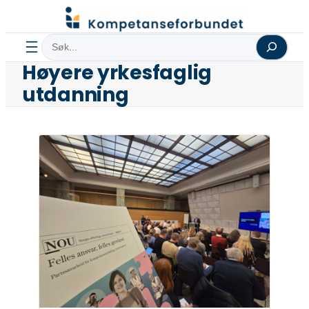
Hopp
til
Søk
innhold
Høyere yrkesfaglig
utdanning