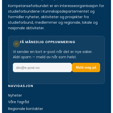
Kompetanseforbundet er en interesseorganisasjon for
studieforbundene i Kunnskapsdepartementet og
formidler nyheter, aktiviteter og prosjekter fra
studieforbund, medlemmer og regionale, lokale og
nasjonale aktiviteter.
FÅ MÅNEDLIG OPPSUMMERING
✉
Vi sender en kort e-post når det er nye saker.
Aldri spam — meld av når som helst.
E
Meld meg på
-
p
o
NAVIGASJON
s
Nyheter
t
a
Våre fagråd
d
Regionale kontakter