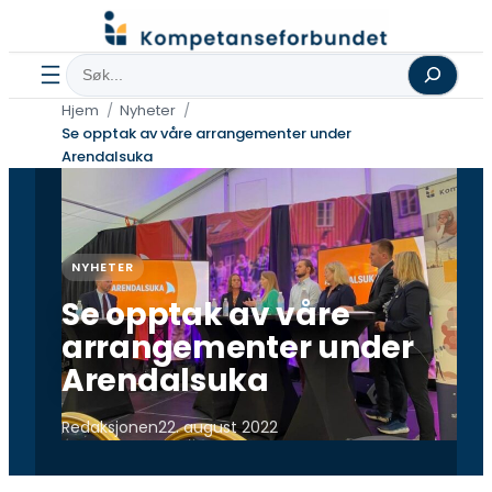
Hopp
til
Søk
innhold
Hjem
Nyheter
Se opptak av våre arrangementer under
Arendalsuka
NYHETER
Se opptak av våre
arrangementer under
Arendalsuka
Redaksjonen
22. august 2022