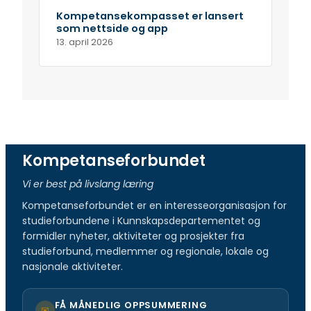
Kompetansekompasset er lansert
som nettside og app
13. april 2026
Kompetanseforbundet
Vi er best på livslang læring
Kompetanseforbundet er en interesseorganisasjon for
studieforbundene i Kunnskapsdepartementet og
formidler nyheter, aktiviteter og prosjekter fra
studieforbund, medlemmer og regionale, lokale og
nasjonale aktiviteter.
FÅ MÅNEDLIG OPPSUMMERING
✉