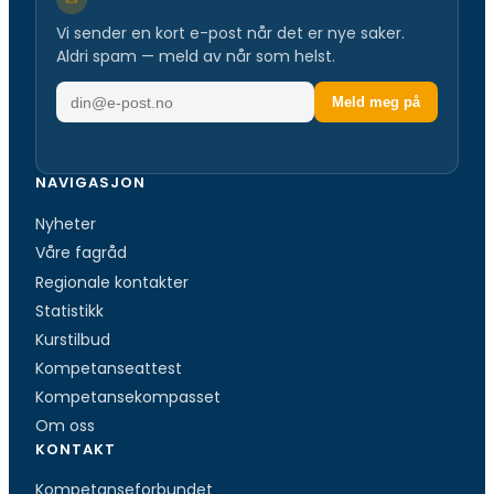
Vi sender en kort e-post når det er nye saker.
Aldri spam — meld av når som helst.
E
Meld meg på
-
p
o
NAVIGASJON
s
Nyheter
t
a
Våre fagråd
d
Regionale kontakter
r
Statistikk
e
Kurstilbud
s
Kompetanseattest
s
Kompetansekompasset
e
Om oss
KONTAKT
Kompetanseforbundet