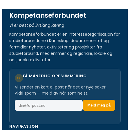
Kompetanseforbundet
Vi er best på livslang læring
Kompetanseforbundet er en interesseorganisasjon for
studieforbundene i Kunnskapsdepartementet og
formidler nyheter, aktiviteter og prosjekter fra
studieforbund, medlemmer og regionale, lokale og
nasjonale aktiviteter.
FÅ MÅNEDLIG OPPSUMMERING
✉
Vi sender en kort e-post når det er nye saker.
Aldri spam — meld av når som helst.
E
Meld meg på
-
p
o
NAVIGASJON