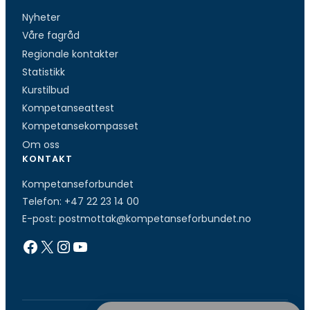
s
Nyheter
t
a
Våre fagråd
d
Regionale kontakter
r
Statistikk
e
Kurstilbud
s
Kompetanseattest
s
Kompetansekompasset
e
Om oss
KONTAKT
Kompetanseforbundet
Telefon:
+47 22 23 14 00
E-post:
postmottak@kompetanseforbundet.no
Facebook
X
Instagram
YouTube